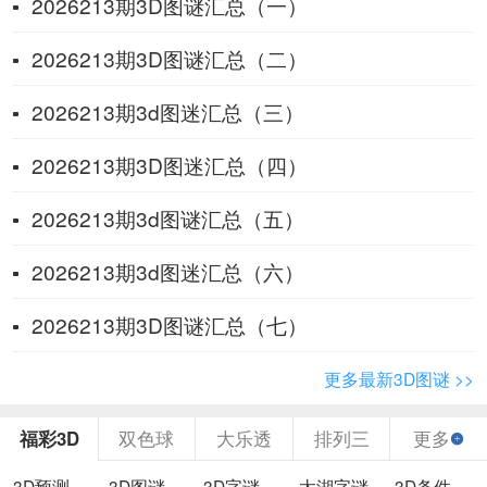
2026213期3D图谜汇总（一）
2026213期3D图谜汇总（二）
2026213期3d图迷汇总（三）
2026213期3D图迷汇总（四）
2026213期3d图谜汇总（五）
2026213期3d图迷汇总（六）
2026213期3D图谜汇总（七）
更多最新3D图谜 >>
福彩3D
双色球
大乐透
排列三
更多
3D预测
3D图谜
3D字谜
太湖字谜
3D条件