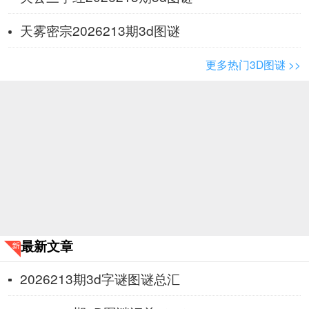
天雾密宗2026213期3d图谜
更多热门3D图谜 >>
最新文章
2026213期3d字谜图谜总汇