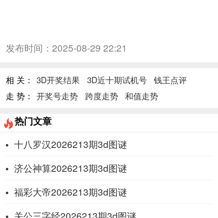
发布时间：
2025-08-29 22:21
相 关：
3D开奖结果
3D近十期试机号
钱王点评
走 势：
开奖号走势
跨度走势
和值走势
热门文章
十八罗汉2026213期3d图谜
济公神算2026213期3d图谜
福彩大帝2026213期3d图谜
关公三字经2026213期3d图谜