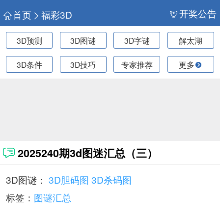
开奖公告
首页
福彩3D
3D预测
3D图谜
3D字谜
解太湖
3D条件
3D技巧
专家推荐
更多
2025240期3d图迷汇总（三）
3D图谜：
3D胆码图
3D杀码图
标签：
图谜汇总