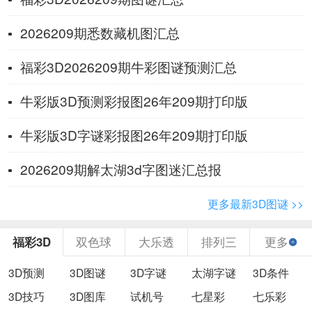
2026209期悉数藏机图汇总
福彩3D2026209期牛彩图谜预测汇总
牛彩版3D预测彩报图26年209期打印版
牛彩版3D字谜彩报图26年209期打印版
2026209期解太湖3d字图迷汇总报
更多最新3D图谜 >>
福彩3D
双色球
大乐透
排列三
更多
3D预测
3D图谜
3D字谜
太湖字谜
3D条件
3D技巧
3D图库
试机号
七星彩
七乐彩