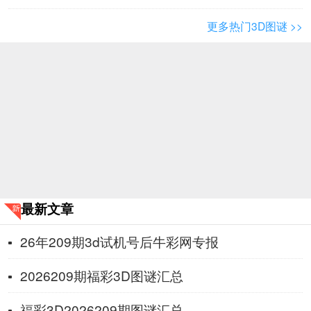
更多热门3D图谜 >>
最新文章
26年209期3d试机号后牛彩网专报
2026209期福彩3D图谜汇总
福彩3D2026209期图谜汇总