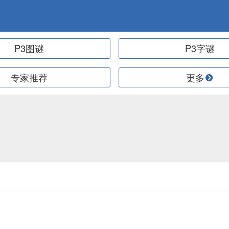
P3图谜
P3字谜
专家推荐
更多