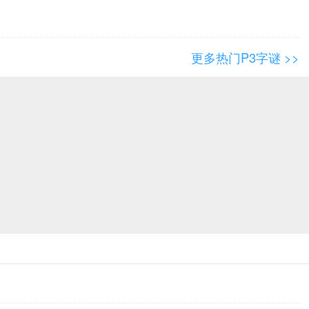
更多热门P3字谜 >>