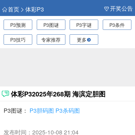
开奖公告
首页
体彩P3
P3预测
P3图谜
P3字谜
P3条件
P3技巧
专家推荐
更多
体彩P32025年268期 海滨定胆图
P3图谜：
P3胆码图
P3杀码图
发布时间：
2025-10-08 21:04