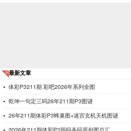
最新文章
体彩P3211期 彩吧2026年系列全图
乾坤一句定三码26年211期P3图谜
26年211期体彩P3蜂巢图+迷宫玄机天机图谜
2026年211期体彩P3胆码杀码原创图总汇