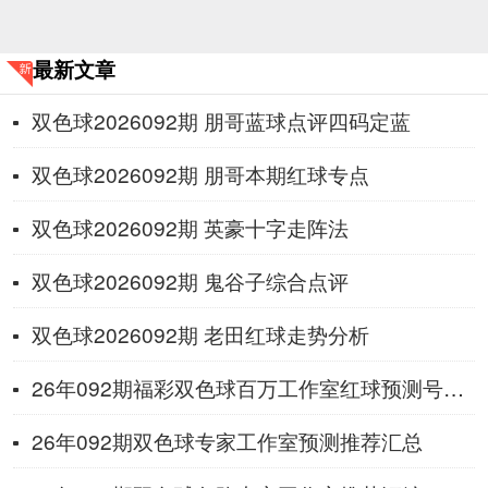
最新文章
双色球2026092期 朋哥蓝球点评四码定蓝
双色球2026092期 朋哥本期红球专点
双色球2026092期 英豪十字走阵法
双色球2026092期 鬼谷子综合点评
双色球2026092期 老田红球走势分析
26年092期福彩双色球百万工作室红球预测号推荐
26年092期双色球专家工作室预测推荐汇总