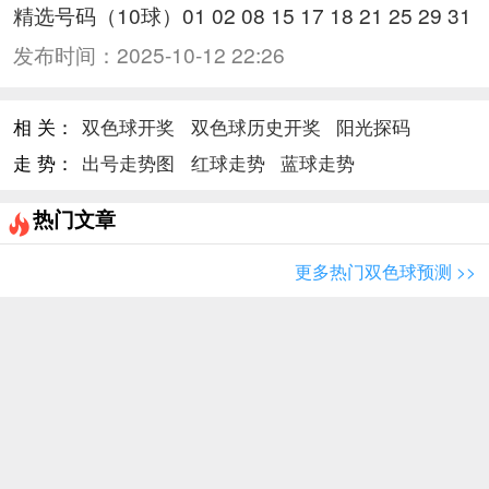
精选号码（10球）01 02 08 15 17 18 21 25 29 31
发布时间：
2025-10-12 22:26
相 关：
双色球开奖
双色球历史开奖
阳光探码
走 势：
出号走势图
红球走势
蓝球走势
热门文章
更多热门双色球预测 >>