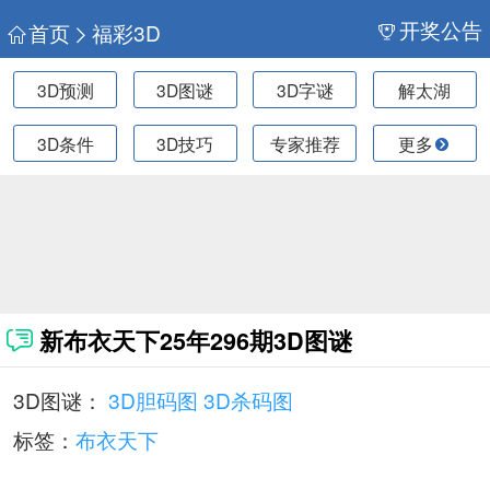
开奖公告
首页
福彩3D
3D预测
3D图谜
3D字谜
解太湖
3D条件
3D技巧
专家推荐
更多
新布衣天下25年296期3D图谜
3D图谜：
3D胆码图
3D杀码图
标签：
布衣天下