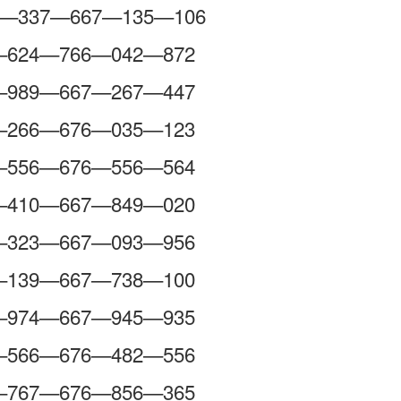
—337—667—135—106
—624—766—042—872
—989—667—267—447
—266—676—035—123
—556—676—556—564
—410—667—849—020
—323—667—093—956
—139—667—738—100
—974—667—945—935
—566—676—482—556
—767—676—856—365