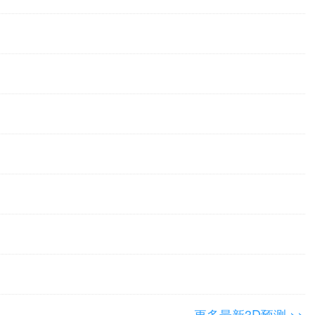
更多最新3D预测 >>