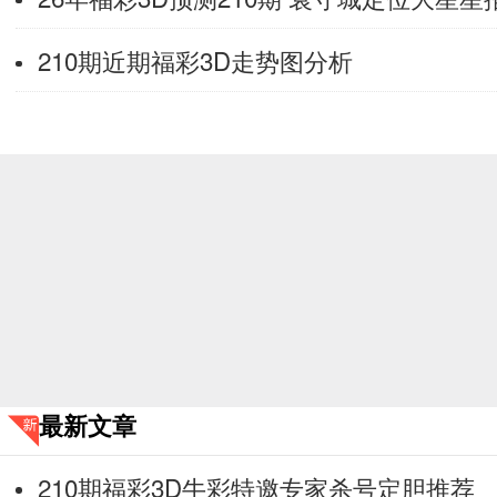
210期近期福彩3D走势图分析
最新文章
210期福彩3D牛彩特邀专家杀号定胆推荐