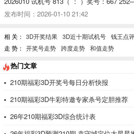
2026010 试机号 813（ ： ）奖号：667 25
发布时间：
2026-01-10 21:42
相 关：
3D开奖结果
3D近十期试机号
钱王点
走 势：
开奖号走势
跨度走势
和值走势
热门文章
210期福彩3D开奖号每日分析快报
210期福彩3D牛彩特邀专家杀号定胆推荐
26年210期福彩3D综合统计表
26年福彩3D预测210期 袁守城定位大星星