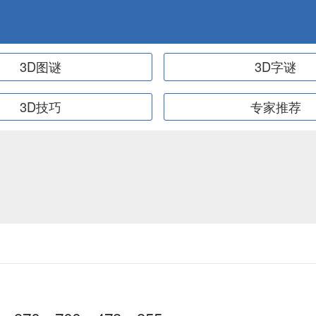
3D图谜
3D字谜
3D技巧
专家推荐