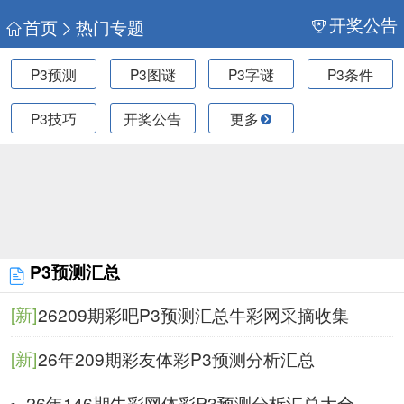
开奖公告
首页
热门专题
P3预测
P3图谜
P3字谜
P3条件
P3技巧
开奖公告
更多
P3预测汇总
26209期彩吧P3预测汇总牛彩网采摘收集
26年209期彩友体彩P3预测分析汇总
26年146期牛彩网体彩P3预测分析汇总大全