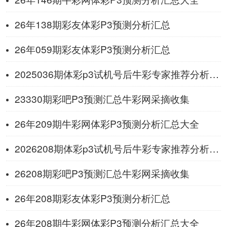
26年138期彩友体彩P3预测分析汇总
26年059期彩友体彩P3预测分析汇总
2025036期体彩p3试机号后牛彩专家推荐分析汇总
23330期彩吧P3预测汇总牛彩网采摘收集
26年209期牛彩网体彩P3预测分析汇总大全
2026208期体彩p3试机号后牛彩专家推荐分析汇总
26208期彩吧P3预测汇总牛彩网采摘收集
26年208期彩友体彩P3预测分析汇总
26年208期牛彩网体彩P3预测分析汇总大全