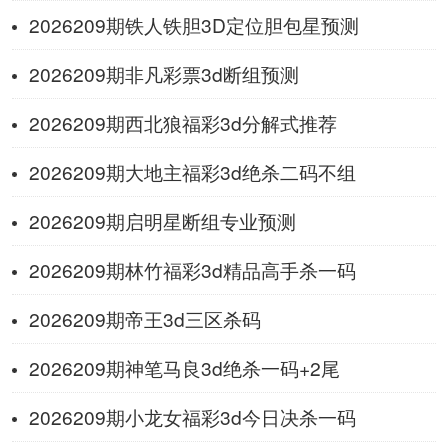
2026209期铁人铁胆3D定位胆包星预测
2026209期非凡彩票3d断组预测
2026209期西北狼福彩3d分解式推荐
2026209期大地主福彩3d绝杀二码不组
2026209期启明星断组专业预测
2026209期林竹福彩3d精品高手杀一码
2026209期帝王3d三区杀码
2026209期神笔马良3d绝杀一码+2尾
2026209期小龙女福彩3d今日决杀一码