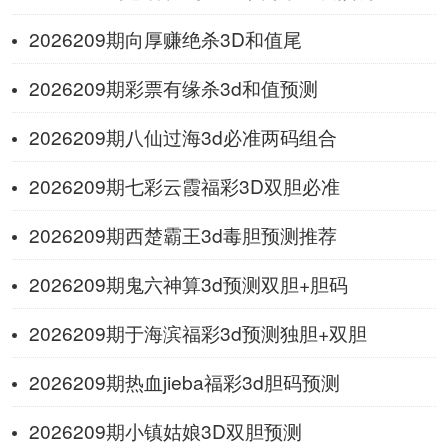
2026209期向厚赚绝杀3D和值尾
2026209期彩票有缘杀3d和值预测
2026209期八仙过海3d必准两码组合
2026209期七彩云霞福彩3D双胆必准
2026209期西楚霸王3d毒胆预测推荐
2026209期鬼六神算3d预测双胆+胆码
2026209期于海滨福彩3d预测独胆+双胆
2026209期热血jieba福彩3d胆码预测
2026209期小镇姑娘3D双胆预测