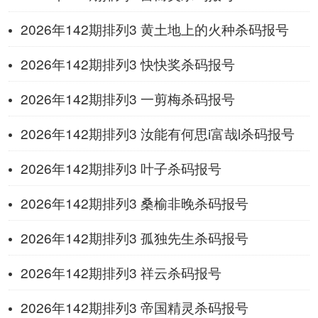
2026年142期排列3 黄土地上的火种杀码报号
2026年142期排列3 快快奖杀码报号
2026年142期排列3 一剪梅杀码报号
2026年142期排列3 汝能有何思i富哉l杀码报号
2026年142期排列3 叶子杀码报号
2026年142期排列3 桑榆非晚杀码报号
2026年142期排列3 孤独先生杀码报号
2026年142期排列3 祥云杀码报号
2026年142期排列3 帝国精灵杀码报号