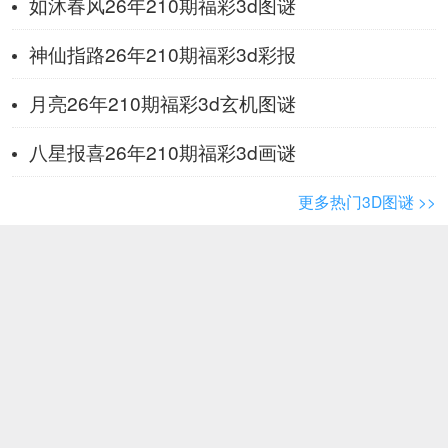
如沐春风26年210期福彩3d图谜
神仙指路26年210期福彩3d彩报
月亮26年210期福彩3d玄机图谜
八星报喜26年210期福彩3d画谜
更多热门3D图谜 >>