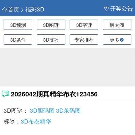
开奖公告
首页
福彩3D
3D预测
3D图谜
3D字谜
解太湖
3D条件
3D技巧
专家推荐
更多
2026042期真精华布衣123456
3D图谜：
3D胆码图
3D杀码图
标签：
3D布衣精华