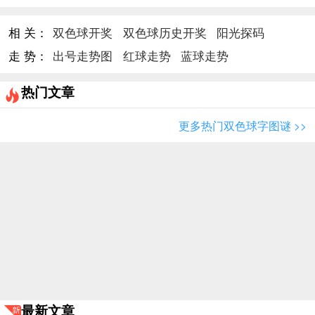
相 关：
双色球开奖
双色球历史开奖
阳光探码
走 势：
出号走势图
红球走势
蓝球走势
热门文章
更多热门双色球字图谜 >>
最新文章