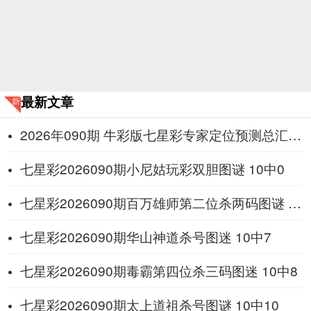
最新文章
2026年090期 牛彩版七星彩专家定位预测总汇分析
七星彩2026090期小尼姑玩彩双胆图谜 10中0
七星彩2026090期百万雄师第二位杀两码图谜 10中8
七星彩2026090期华山神道杀号图迷 10中7
七星彩2026090期毒霸第四位杀三码图迷 10中8
七星彩2026090期太上道祖杀号图谜 10中10