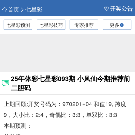
开奖公告
首页
七星彩
七星彩预测
七星彩技巧
专家推荐
更多
25年体彩七星彩093期 小凤仙今期推荐前
二胆码
上期回顾:开奖号码为：970201+04 和值19, 跨度
9，大小比：2:4，奇偶比：3:3，单双比：3:3
本期预测：