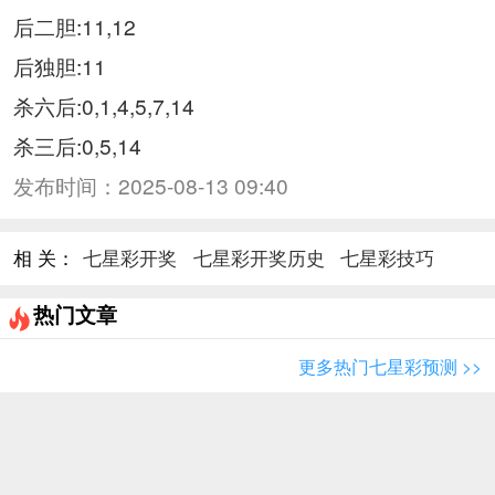
后二胆:11,12
后独胆:11
杀六后:0,1,4,5,7,14
杀三后:0,5,14
发布时间：
2025-08-13 09:40
相 关：
七星彩开奖
七星彩开奖历史
七星彩技巧
热门文章
更多热门七星彩预测 >>