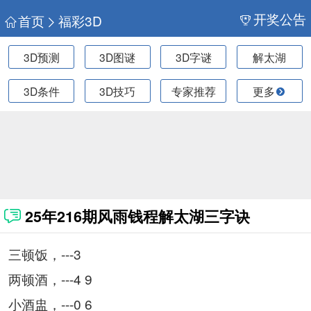
开奖公告
首页
福彩3D
3D预测
3D图谜
3D字谜
解太湖
3D条件
3D技巧
专家推荐
更多
25年216期风雨钱程解太湖三字诀
三顿饭，---3
两顿酒，---4 9
小酒盅，---0 6