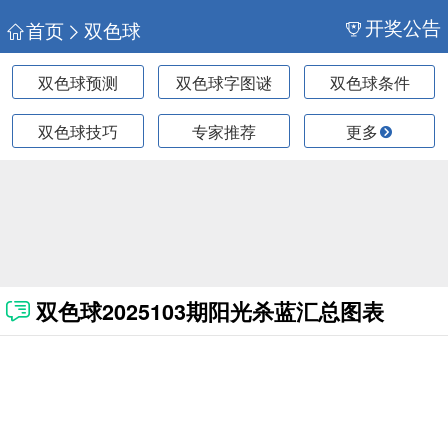
开奖公告
首页
双色球
双色球预测
双色球字图谜
双色球条件
双色球技巧
专家推荐
更多
双色球2025103期阳光杀蓝汇总图表