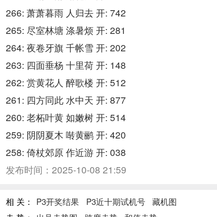
266: 萧萧暮雨 人归去 开: 742
265: 尽室林塘 涤暑烦 开: 281
264: 夜卷牙旗 千帐雪 开: 202
263: 四面垂杨 十里荷 开: 148
262: 赏黄花人 醉歌楼 开: 512
261: 四方同此 水中天 开: 877
260: 老柘叶黄 如嫩树 开: 514
259: 阴阴夏木 啭黄鹂 开: 420
258: 倚杖郊原 作近游 开: 038
发布时间：
2025-10-08 21:59
相 关：
P3开奖结果
P3近十期试机号
藏机图