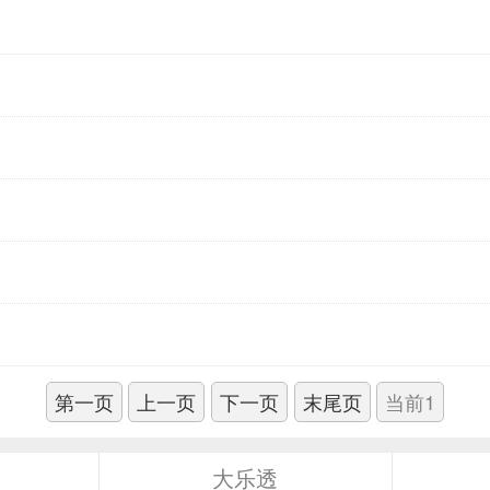
第一页
上一页
下一页
末尾页
当前1
大乐透