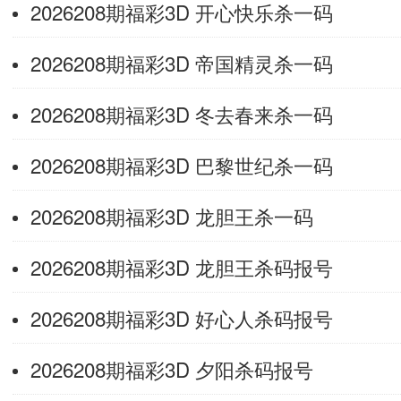
2026208期福彩3D 开心快乐杀一码
2026208期福彩3D 帝国精灵杀一码
2026208期福彩3D 冬去春来杀一码
2026208期福彩3D 巴黎世纪杀一码
2026208期福彩3D 龙胆王杀一码
2026208期福彩3D 龙胆王杀码报号
2026208期福彩3D 好心人杀码报号
2026208期福彩3D 夕阳杀码报号