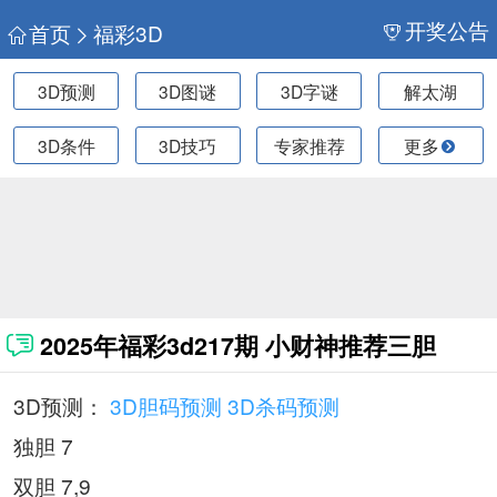
开奖公告
首页
福彩3D
3D预测
3D图谜
3D字谜
解太湖
3D条件
3D技巧
专家推荐
更多
2025年福彩3d217期 小财神推荐三胆
3D预测：
3D胆码预测
3D杀码预测
独胆 7
双胆 7,9