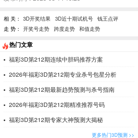
相 关：
3D开奖结果
3D近十期试机号
钱王点评
走 势：
开奖号走势
跨度走势
和值走势
热门文章
福彩3D第212期连续中胆码推荐方案
2026年福彩3D第212期专业杀号包星分析
福彩3D第212期最新趋势预测与杀号指南
2026年福彩3D第212期精准推荐号码
福彩3D第212期专家大神预测大揭秘
更多热门3D预测 >>