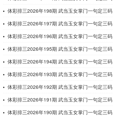
体彩排三2026年198期 武当玉女掌门一句定三码
体彩排三2026年197期 武当玉女掌门一句定三码
体彩排三2026年196期 武当玉女掌门一句定三码
体彩排三2026年195期 武当玉女掌门一句定三码
体彩排三2026年194期 武当玉女掌门一句定三码
体彩排三2026年193期 武当玉女掌门一句定三码
体彩排三2026年192期 武当玉女掌门一句定三码
体彩排三2026年191期 武当玉女掌门一句定三码
体彩排三2026年190期 武当玉女掌门一句定三码